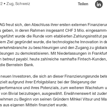
22
•
Zug, Schweiz
Teilen
 AG freut sich, den Abschluss ihrer ersten externen Finanzier
u geben, in deren Rahmen insgesamt CHF 3 Mio. eingesamme
geführt wurde die Runde vom etablierten Zahlungsinstitut pa
em Ziel gegründet wurde, die technologische Innovation in d
erkehrsbranche zu beschleunigen und den Zugang zu global
ösungen zu demokratisieren. Mit Niederlassungen in Frankfur
n betreut payabl. heute zahlreiche namhafte Fintech-Kunden,
die Bernstein Bank.
neuen Investoren, die sich an dieser Finanzierungsrunde bete
ielt aufgrund ihrer Erfolgsbilanz bei der Steigerung der
performance und ihres Potenzials, zum weiteren Wachstum u
 von Bivial beizutragen, ausgewählt. Erwähnenswert ist zude
nehmen zu Beginn von seinen Gründern Mihkel Vitsur und Ma
s aus eigenen Mitteln finanziert wurde.