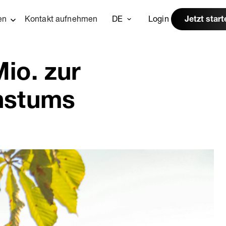
en
Kontakt aufnehmen
DE
Login
Jetzt start
io. zur
hstums