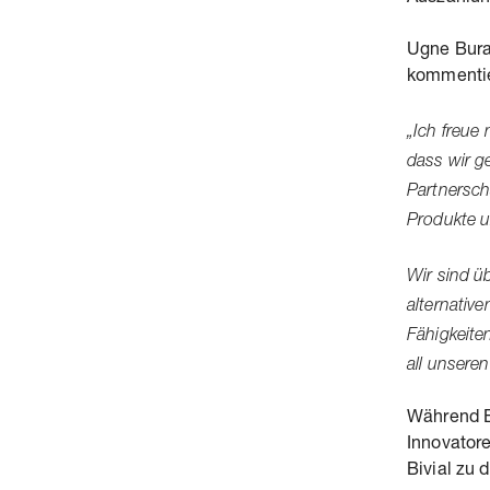
Ugne Burac
kommentie
„Ich freue
dass wir g
Partnerscha
Produkte u
Wir sind ü
alternativ
Fähigkeite
all unsere
Während B
Innovatore
Bivial zu 