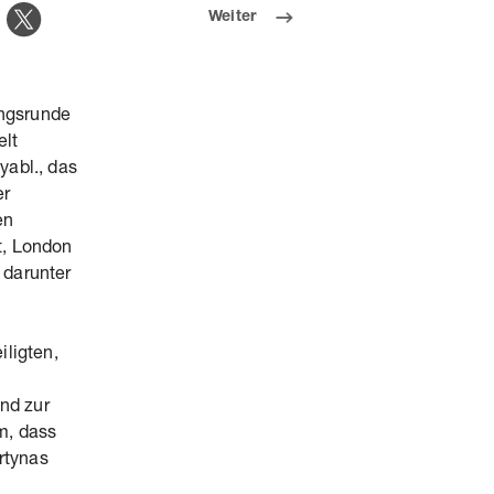
Weiter
ungsrunde
lt
yabl., das
er
en
t, London
 darunter
iligten,
nd zur
m, dass
rtynas