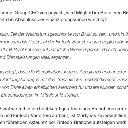
iene, Group CEO von payabl., wird Mitglied im Beirat von Bi
rt den Abschluss der Finanzierungsrunde wie folgt:
 mich, Teil der Wachstumsgeschichte von Bivial zu sein, und bin 
emeinsam das Potenzial der Fintech-Branche ausschöpfen könn
ft mit Bivial hat sich auf natürliche Weise ergeben, da sich unse
nd Dienstleistungen ideal ergänzen.
berzeugt, dass die Kombination unseres Acquirings und unserer
en Zahlungslösungen mit den Transaktions- und Settlement-Bank
n von Bivial einen erheblichen Mehrwert für unsere Kunden schafft
n Entscheidungen im Mittelpunkt stehen.“
ivial weiterhin ein hochkarätiges Team aus Branchenexperte
n und Fintech-Vorreitern aufbaut, ist Martynas zuversichtlich
den führenden Akteuren der Fintech-Branche aufsteigen wird: