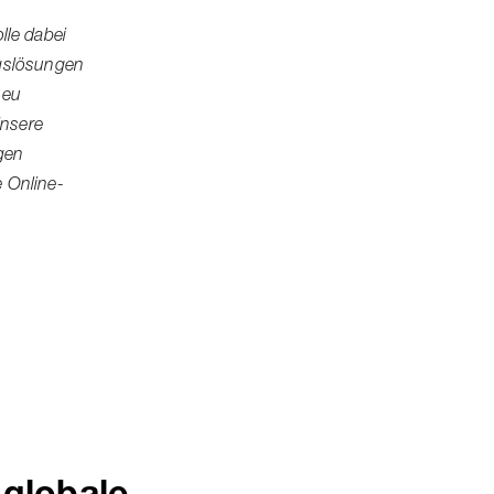
lle dabei
ngslösungen
neu
Unsere
gen
e Online-