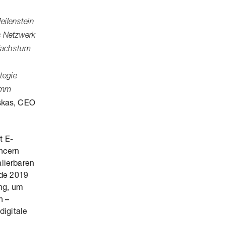
eilenstein
s Netzwerk
Wachstum
s
tegie
amm
uskas, CEO
t E-
ncern
alierbaren
rde 2019
ng, um
n –
digitale