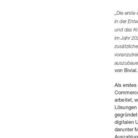
„Die erste
in der Ent
und das K
im Jahr 20
zusätzlich
voranzutre
auszubauen
von Bivial.
Als erstes
Commerce-
arbeitet, 
Lösungen 
gegründet
digitalen
darunter 
Auszahlun