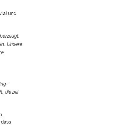
vial und
überzeugt,
en. Unsere
re
ing-
, die bei
n,
, dass