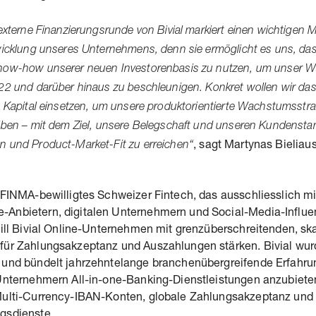
 externe Finanzierungsrunde von Bivial markiert einen wichtigen M
wicklung unseres Unternehmens, denn sie ermöglicht es uns, da
now-how unserer neuen Investorenbasis zu nutzen, um unser 
22 und darüber hinaus zu beschleunigen. Konkret wollen wir da
e Kapital einsetzen, um unsere produktorientierte Wachstumsstra
iben – mit dem Ziel, unsere Belegschaft und unseren Kundenst
 und Product-Market-Fit zu erreichen“
, sagt Martynas Bielia
 FINMA-bewilligtes Schweizer Fintech, das ausschliesslich mi
Anbietern, digitalen Unternehmern und Social-Media-Influe
will Bivial Online-Unternehmen mit grenzüberschreitenden, sk
für Zahlungsakzeptanz und Auszahlungen stärken. Bivial wu
 und bündelt jahrzehntelange branchenübergreifende Erfahru
 Unternehmern All-in-one-Banking-Dienstleistungen anzubiete
Multi-Currency-IBAN-Konten, globale Zahlungsakzeptanz und 
gsdienste.