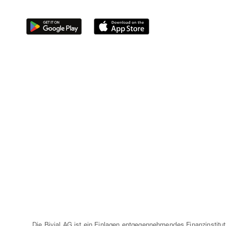
Die Bivial AG ist ein Einlagen entgegennehmendes Finanzinstitut,