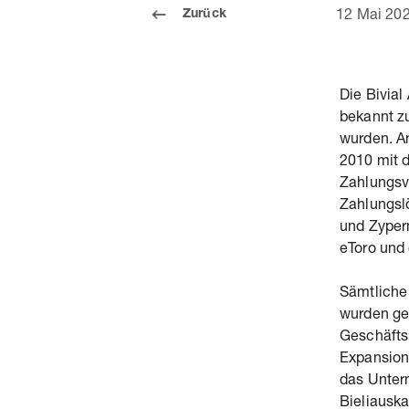
Zurück
12 Mai 20
Die Bivial
bekannt z
wurden. An
2010 mit d
Zahlungsv
Zahlungsl
und Zyper
eToro und 
Sämtliche 
wurden gez
Geschäfts
Expansion
das Unter
Bieliauska