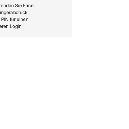
wenden Sie Face
Fingerabdruck
 PIN für einen
eren Login