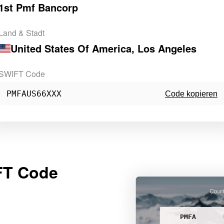
1st Pmf Bancorp
Land & Stadt
United States Of America
, Los Angeles
SWIFT Code
PMFAUS66XXX
Code kopieren
FT Code
PMFA