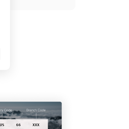
US
66
XXX