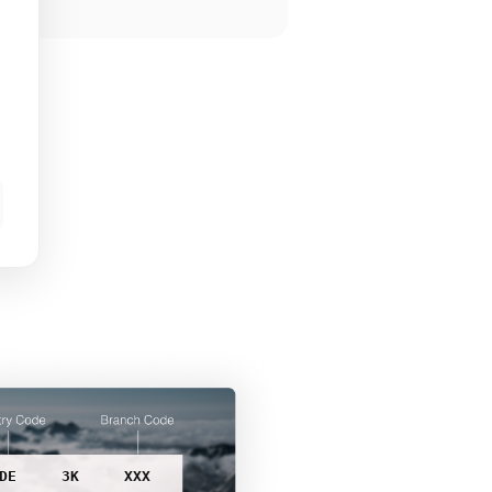
DE
3K
XXX