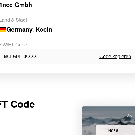
1nce Gmbh
Land & Stadt
Germany
, Koeln
SWIFT Code
NCEGDE3KXXX
Code kopieren
FT Code
NCEG