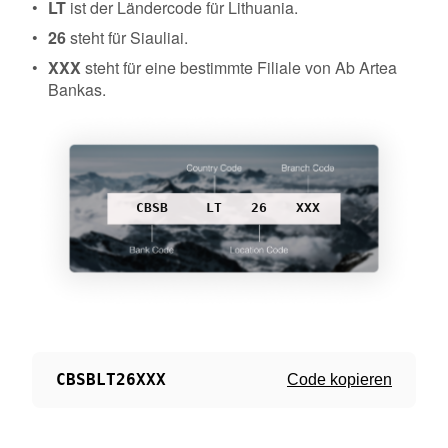
LT
ist der Ländercode für Lithuania.
26
steht für Siauliai.
XXX
steht für eine bestimmte Filiale von Ab Artea
Bankas.
CBSB
LT
26
XXX
CBSBLT26XXX
Code kopieren