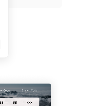
ES
MM
XXX