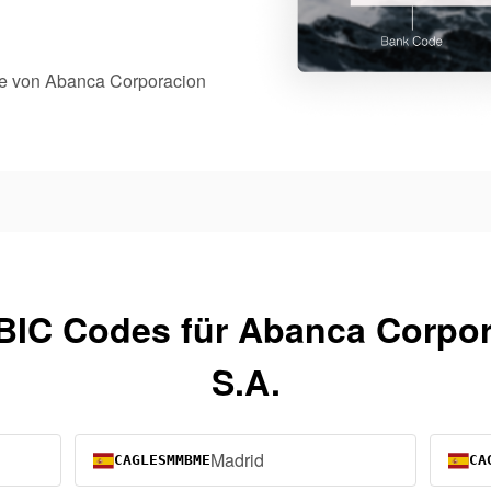
iale von Abanca Corporacion
BIC Codes für Abanca Corpor
S.A.
Madrid
CAGLESMMBME
CA